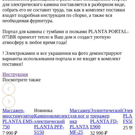
для электрического камина поставляется в разборном виде,
собрать его не составит труда, так как в комплект поставки
входит подробная инструкция по сборке, а также вся
необходимая фурнитура.
Портал для камина с тумбами и полками PLANTA PORTAL-
075BR принесет тепло в Ваш дом и создаст уютную
атмосферу в любое время года!
! Электрокамин и все украшения на фото демонстрируют
варианты использования портала и не входят в комплект
поставки!
Инструкция
Посмотрите также
Массажер-
Новинка
Массажер
Эллиптический
Элек
миостимулятор
Каминокомплект
для ног и
тренажер
PLAN
PLANTA EMS-
электрический
икр
PLANTA FD-
FS50
750
PLANTA PFP-
PLANTA
Е900
25 99
S150
MF-25
7 990 ₽
32 990 ₽