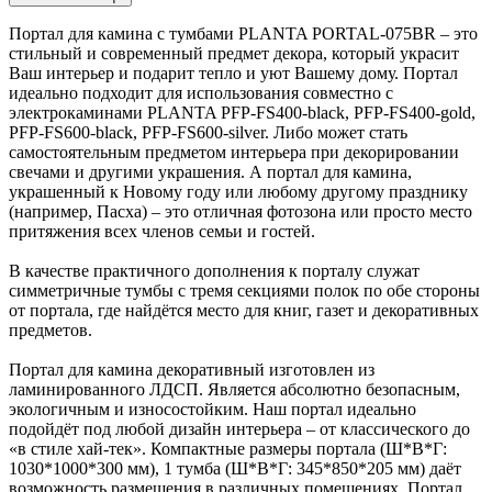
Портал для камина с тумбами PLANTA PORTAL-075BR – это
стильный и современный предмет декора, который украсит
Ваш интерьер и подарит тепло и уют Вашему дому. Портал
идеально подходит для использования совместно с
электрокаминами PLANTA PFP-FS400-black, PFP-FS400-gold,
PFP-FS600-black, PFP-FS600-silver. Либо может стать
самостоятельным предметом интерьера при декорировании
свечами и другими украшения. А портал для камина,
украшенный к Новому году или любому другому празднику
(например, Пасха) – это отличная фотозона или просто место
притяжения всех членов семьи и гостей.
В качестве практичного дополнения к порталу служат
симметричные тумбы с тремя секциями полок по обе стороны
от портала, где найдётся место для книг, газет и декоративных
предметов.
Портал для камина декоративный изготовлен из
ламинированного ЛДСП. Является абсолютно безопасным,
экологичным и износостойким. Наш портал идеально
подойдёт под любой дизайн интерьера – от классического до
«в стиле хай-тек». Компактные размеры портала (Ш*В*Г:
1030*1000*300 мм), 1 тумба (Ш*В*Г: 345*850*205 мм) даёт
возможность размещения в различных помещениях. Портал