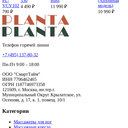
PL-
350
Bliss
(Архивная
VCV102
модель)
4 490 ₽
11 990 ₽
790 ₽
10 990 ₽
Телефон горячей линии
+7 (495) 137-80-32
Пн-Пт 9:00 – 18:00
ООО "СмартТайм"
ИНН 7706462465
ОГРН 1187746973358
121609, г. Москва, вн.тер.г.
Муниципальный Округ Крылатское, ул.
Осенняя, д. 17, к. 1, помещ. 10/1
Категории
Массажеры для ног
Массажные кресла