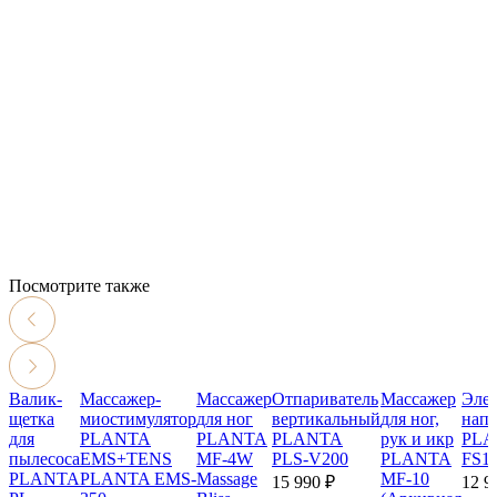
Посмотрите также
Валик-
Массажер-
Массажер
Отпариватель
Массажер
Эле
щетка
миостимулятор
для ног
вертикальный
для ног,
нап
для
PLANTA
PLANTA
PLANTA
рук и икр
PLA
пылесоса
EMS+TENS
MF-4W
PLS-V200
PLANTA
FS1
PLANTA
PLANTA EMS-
Massage
MF-10
15 990 ₽
12 9