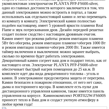
укомплектован электроочагом PLANTA PFP-FS600-silver,
одно из главных достоинств которого заключается в том, что
данный электрокамин можно встроить в портал, а также
использовать как отдельностоящий камин и легко перемещать
из комнату в комнату. Электрический камин полностью
подобен настоящему, имеет 5 уровней яркости пламени Real
Flame и звук потрескивания дров. Дизайн передней решетки
создает полное сходство с настоящим дровяным очагом.
Камин имеет три режима работы: режим имитации пламени
5Вт без обогрева, режим имитации пламени+обогрев 1000 Вт
и режим имитации пламени+обогрев 2000 Вт. Также имеется
таймер включения и выключения: можно заранее выбрать,
сколько по времени будет работать электрокамин.
Декоративный камин согреет ваш дом и подарит тепло, как от
настоящего огня. Электроочаг PLANTA PFP-FS600-silver
обеспечивает быстрый нагрев помещения до 25 кв.м. В
комплекте идет два вида декоративного топлива - уголь и
камни. В электрокамине предусмотрена защита от перегрева.
Камин безопасен в пожарном отношении, от него нет сажи,
дыма и постороннего мусора. В комплекте есть пульт для
дистанционного управления камином, также имеется панель
управления на корпусе. Каминокомплект PORT022W-FS600S
принесет тепло в Ваш дом и создаст уютную атмосферу в
любое время года!