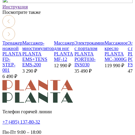
Инструкция
Посмотрите также
Тренажер
Массажер-
Массажер
Электрокамин
Массажное
Эл
ножной
миостимулятор
для ног
с порталом
кресло
с п
PLANTA
PLANTA
PLANTA
PLANTA
PLANTA
PL
FD-
EMS+TENS
MF-12
PORT030-
MC-3000G
PO
STEP-
EMS-200
INS030
FS
12 990 ₽
119 990 ₽
001
3 290 ₽
35 490 ₽
47 
6 490 ₽
Телефон горячей линии
+7 (495) 137-80-32
Пн-Пт 9:00 – 18:00