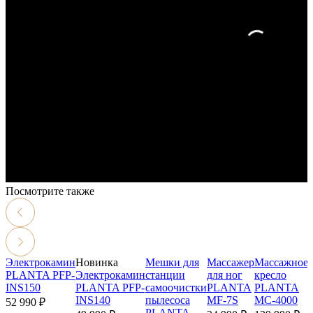
Посмотрите также
Электрокамин
Новинка
Мешки для
Массажер
Массажное
PLANTA PFP-
Электрокамин
станции
для ног
кресло
INS150
PLANTA PFP-
самоочистки
PLANTA
PLANTA
INS140
пылесоса
MF-7S
MC-4000
52 990 ₽
PLANTA