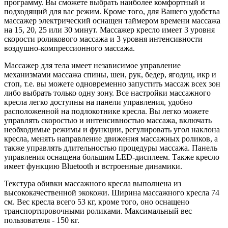
программу. Вы сможете выбрать наиболее комфортный и
подходящий для вас режим. Кроме того, для Вашего удобства
массажер электрический оснащен таймером времени массажа
на 15, 20, 25 или 30 минут. Массажер кресло имеет 3 уровня
скорости роликового массажа и 3 уровня интенсивности
воздушно-компрессионного массажа.
Массажер для тела имеет независимое управление
механизмами массажа спины, шеи, рук, бедер, ягодиц, икр и
стоп, т.е. вы можете одновременно запустить массаж всех зон
либо выбрать только одну зону. Все настройки массажного
кресла легко доступны на панели управления, удобно
расположенной на подлокотнике кресла. Вы легко можете
управлять скоростью и интенсивностью массажа, включать
необходимые режимы и функции, регулировать угол наклона
кресла, менять направление движения массажных роликов, а
также управлять длительностью процедуры массажа. Панель
управления оснащена большим LED-дисплеем. Также кресло
имеет функцию Bluetooth и встроенные динамики.
Текстура обивки массажного кресла выполнена из
высококачественной экокожи. Ширина массажного кресла 74
см. Вес кресла всего 53 кг, кроме того, оно оснащено
транспортировочными роликами. Максимальный вес
пользователя - 150 кг.