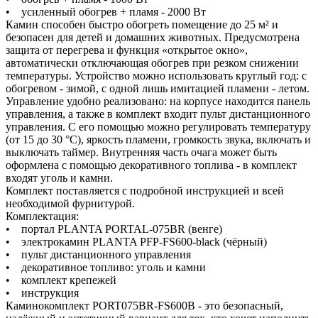
• усиленный обогрев + пламя - 2000 Вт
Камин способен быстро обогреть помещение до 25 м² и
безопасен для детей и домашних животных. Предусмотрена
защита от перегрева и функция «открытое окно»,
автоматически отключающая обогрев при резком снижении
температуры. Устройство можно использовать круглый год: с
обогревом - зимой, с одной лишь имитацией пламени - летом.
Управление удобно реализовано: на корпусе находится панель
управления, а также в комплект входит пульт дистанционного
управления. С его помощью можно регулировать температуру
(от 15 до 30 °C), яркость пламени, громкость звука, включать и
выключать таймер. Внутренняя часть очага может быть
оформлена с помощью декоративного топлива - в комплект
входят уголь и камни.
Комплект поставляется с подробной инструкцией и всей
необходимой фурнитурой.
Комплектация:
• портал PLANTA PORTAL-075BR (венге)
• электрокамин PLANTA PFP-FS600-black (чёрный)
• пульт дистанционного управления
• декоративное топливо: уголь и камни
• комплект крепежей
• инструкция
Каминокомплект PORT075BR-FS600B - это безопасный,