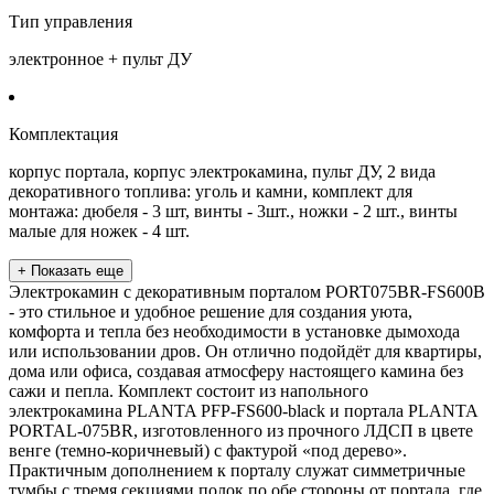
Тип управления
электронное + пульт ДУ
Комплектация
корпус портала, корпус электрокамина, пульт ДУ, 2 вида
декоративного топлива: уголь и камни, комплект для
монтажа: дюбеля - 3 шт, винты - 3шт., ножки - 2 шт., винты
малые для ножек - 4 шт.
+ Показать еще
Электрокамин с декоративным порталом PORT075BR-FS600B
- это стильное и удобное решение для создания уюта,
комфорта и тепла без необходимости в установке дымохода
или использовании дров. Он отлично подойдёт для квартиры,
дома или офиса, создавая атмосферу настоящего камина без
сажи и пепла. Комплект состоит из напольного
электрокамина PLANTA PFP-FS600-black и портала PLANTA
PORTAL-075BR, изготовленного из прочного ЛДСП в цвете
венге (темно-коричневый) с фактурой «под дерево».
Практичным дополнением к порталу служат симметричные
тумбы с тремя секциями полок по обе стороны от портала, где