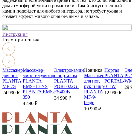
надёжный и эстетичный вариант для тех, кто хочет наполнить
дом атмосферой уюта и романтики. Такой искусственный
камин подойдёт для любого интерьера, не требует ухода и
создаёт эффект живого огня без дыма и запаха.
Инструкция
Посмотрите также
Массажер
Массажер-
Электрокамин
Новинка
Портал
Эле
для ног
миостимулятор
с порталом
Массажер
PLANTA
PLA
PLANTA
PLANTA
PLANTA
для ног,
PORTAL-
WM
MF-7S
EMS+TENS
PORT022G-
рук и икр
011W
29 9
PLANTA EMS-
FS400B
PLANTA
24 990 ₽
12 990 ₽
350
MF-9-
34 990 ₽
beige
4 490 ₽
10 990 ₽