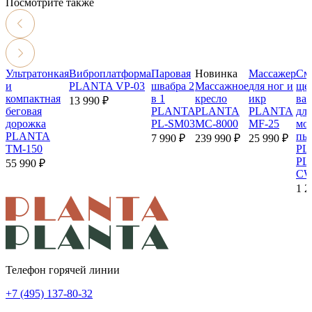
Посмотрите также
Ультратонкая
Виброплатформа
Паровая
Новинка
Массажер
См
и
PLANTA VP-03
швабра 2
Массажное
для ног и
щет
компактная
в 1
кресло
икр
ва
13 990 ₽
беговая
PLANTA
PLANTA
PLANTA
для
дорожка
PL-SM03
MC-8000
MF-25
мо
PLANTA
пы
7 990 ₽
239 990 ₽
25 990 ₽
TM-150
PL
PL
55 990 ₽
CW
1 2
Телефон горячей линии
+7 (495) 137-80-32