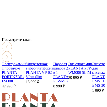
Посмотрите также
Электрокамин
Ультратонкая
Паровая
Электрокамин
Электро
с порталом
виброплатформа
швабра 2
PLANTA PFP-
для
PLANTA
PLANTA VP-02
в 1
WM090 SLIM
массаже
PORT075BR-
Vibra Slim
PLANTA
PLANT
29 990 ₽
FS600B
PL-SM02
EMS+T
18 990 ₽
EMS-300
47 990 ₽
8 990 ₽
1 090 ₽