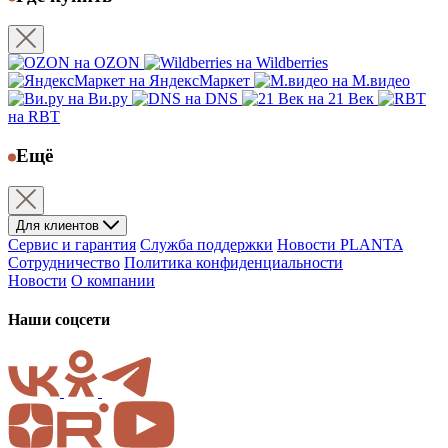
на OZON
на Wildberries
на ЯндексМаркет
на М.видео
на Ви.ру
на DNS
на 21 Век
на RBT
Ещё
Для клиентов
Сервис и гарантия
Служба поддержки
Новости PLANTA
Сотрудничество
Политика конфиденциальности
Новости
О компании
Наши соцсети