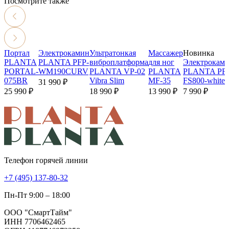
Посмотрите также
Портал
Электрокамин
Ультратонкая
Массажер
Новинка
PLANTA
PLANTA PFP-
виброплатформа
для ног
Электрокам
PORTAL-
WM190CURV
PLANTA VP-02
PLANTA
PLANTA PFP
075BR
Vibra Slim
MF-35
FS800-white
31 990 ₽
25 990 ₽
18 990 ₽
13 990 ₽
7 990 ₽
Телефон горячей линии
+7 (495) 137-80-32
Пн-Пт 9:00 – 18:00
ООО "СмартТайм"
ИНН 7706462465