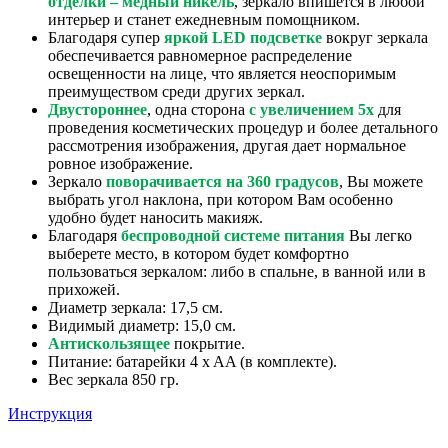
отделки – медный никель
, зеркало впишется в любой
интерьер и станет ежедневным помощником.
Благодаря супер
яркой LED подсветке
вокруг зеркала
обеспечивается равномерное распределение
освещенности на лице, что является неоспоримым
преимуществом среди других зеркал.
Двустороннее
, одна сторона
с увеличением 5х
для
проведения косметических процедур и более детального
рассмотрения изображения, другая дает нормальное
ровное изображение.
Зеркало
поворачивается на 360 градусов
, Вы можете
выбрать угол наклона, при котором Вам особенно
удобно будет наносить макияж.
Благодаря
беспроводной системе питания
Вы легко
выберете место, в котором будет комфортно
пользоваться зеркалом: либо в спальне, в ванной или в
прихожей.
Диаметр зеркала: 17,5 cм.
Видимый диаметр: 15,0 см.
Антискользящее
покрытие.
Питание: батарейки 4 x AA (в комплекте).
Вес зеркала 850 гр.
Инструкция