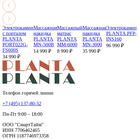
Электрокамин
Массажная
Массажный
Массажная
Электрокамин
с порталом
накидка
матрас
накидка
PLANTA PFP-
PLANTA
PLANTA
PLANTA
PLANTA
INS160
PORT022G-
MN-500B
MM-6000
MN-3000
96 990 ₽
FS600S
14 990 ₽
8 990 ₽
35 990 ₽
34 990 ₽
Телефон горячей линии
+7 (495) 137-80-32
Пн-Пт 9:00 – 18:00
ООО "СмартТайм"
ИНН 7706462465
ОГРН 1187746973358