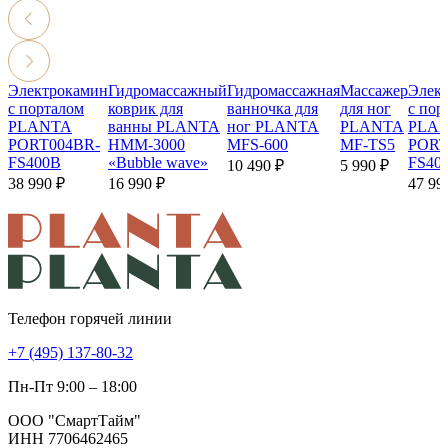
Электрокамин
Гидромассажный
Гидромассажная
Массажер
Элек
с порталом
коврик для
ванночка для
для ног
с пор
PLANTA
ванны
PLANTA
ног
PLANTA
PLANTA
PLA
PORT004BR-
HMM-3000
MFS-600
MF-TS5
PORT
FS400B
«Bubble wave»
FS40
10 490 ₽
5 990 ₽
38 990 ₽
16 990 ₽
47 99
Телефон горячей линии
+7 (495) 137-80-32
Пн-Пт 9:00 – 18:00
ООО "СмартТайм"
ИНН 7706462465