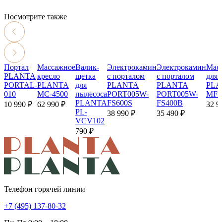
Посмотрите также
Портал
Массажное
Валик-
Электрокамин
Электрокамин
Мас
PLANTA
кресло
щетка
с порталом
с порталом
для 
PORTAL-
PLANTA
для
PLANTA
PLANTA
PLA
010
MC-4500
пылесоса
PORT005W-
PORT005W-
MF-
PLANTA
FS600S
FS400B
10 990 ₽
62 990 ₽
32 9
PL-
38 990 ₽
35 490 ₽
VCV102
790 ₽
Телефон горячей линии
+7 (495) 137-80-32