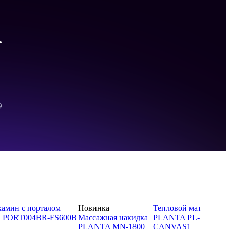
камин с порталом
Новинка
Тепловой мат
 PORT004BR-FS600B
Массажная накидка
PLANTA PL-
PLANTA MN-1800
CANVAS1