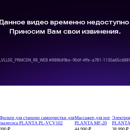
Фильтр для станции самоочистки для
Массажер для ног
Электро
пылесоса
PLANTA PL-VCV102
PLANTA MF-20
PLANTA
390 ₽
44 990 ₽
38 990 ₽