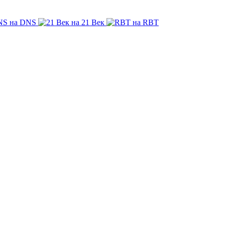
на DNS
на 21 Век
на RBT