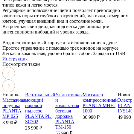
типов кожи и легко моется.
Регулярное использование щетки позволяет превосходно
очистить поры от глубоких загрязнений, макияжа, отмерших
клеток, улучшая внешний вид и состояние кожи.
Встроенная светодиодная подсветка для индикации
интенсивности вибраций и уровня заряда.
Водонепроницаемый корпус для использования в душе.
Простое управление с помощью трех кнопок на корпусе.
Легкая и компактная, удобно брать с собой. Зарядка от USB.
Инструкция
Посмотрите также
Новинка
Вертикальный
Ультратонкая
Массажер
Новинк
Массажная
моющий
и
компрессионный
Электр
подушка
паровой
компактная
PLANTA MHH-
PLANTA
PLANTA
пылесос
беговая
1000
INS140
MP-025
PLANTA PL-
дорожка
36 990 ₽
49 990 
SC302
PLANTA
3 990 ₽
TM-150
25 990 ₽
55 990 ₽