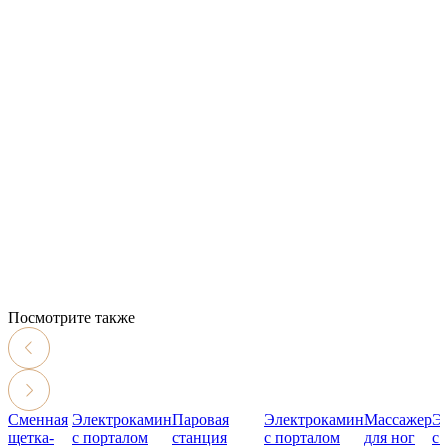
Посмотрите также
Сменная
Электрокамин
Паровая
Электрокамин
Массажер
Э
щетка-
с порталом
станция
с порталом
для ног
с 