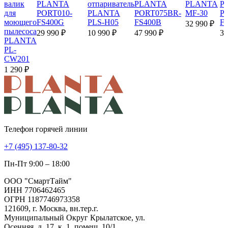
валик
PLANTA
отпариватель
PLANTA
PLANTA
P
для
PORT010-
PLANTA
PORT075BR-
MF-30
P
моющего
FS400G
PLS-H05
FS400B
F
32 990 ₽
пылесоса
29 990 ₽
10 990 ₽
47 990 ₽
34
PLANTA
PL-
CW201
1 290 ₽
Телефон горячей линии
+7 (495) 137-80-32
Пн-Пт 9:00 – 18:00
ООО "СмартТайм"
ИНН 7706462465
ОГРН 1187746973358
121609, г. Москва, вн.тер.г.
Муниципальный Округ Крылатское, ул.
Осенняя, д. 17, к. 1, помещ. 10/1