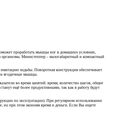
оможет проработать мышцы ног в домашних условиях,
я организма. Министеппер – малогабаритный и компактный
ю имитацию ходьбы. Поворотная конструкция обеспечивает
а и ягодичные мышцы.
затели во время занятий: время, количество шагов, общее
танут ещё более продуктивными, так как в работу будут
трукции по эксплуатации). При регулярном использовании
е, но при этом экономя время и деньги. Если Вы ищете