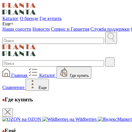
Каталог
О бренде
Где купить
Еще+
Наши соцсети
Новости
Сервис и Гарантия
Служба поддержки
Главная
Каталог
Где купить
Сравнение
Еще
Где купить
на OZON
на Wildberries
Ещё