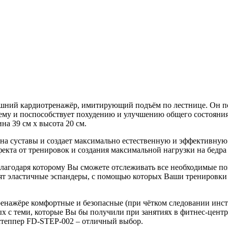
шний кардиотренажёр, имитирующий подъём по лестнице. Он п
тему и поспособствует похудению и улучшению общего состояни
на 39 см х высота 20 см.
 на суставы и создает максимально естественную и эффективну
фекта от тренировок и создания максимальной нагрузки на бедр
годаря которому Вы сможете отслеживать все необходимые пока
т эластичные эспандеры, с помощью которых Ваши тренировки с
ренажёре комфортные и безопасные (при чётком следовании инс
х с теми, которые Вы бы получили при занятиях в фитнес-центр
-степпер FD-STEP-002 – отличный выбор.