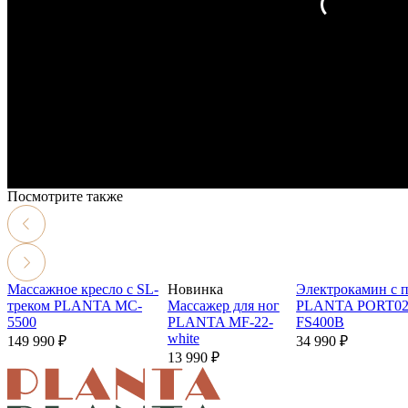
Посмотрите также
Массажное кресло с SL-
Новинка
Электрокамин с 
треком
PLANTA MC-
Массажер для ног
PLANTA PORT02
5500
PLANTA MF-22-
FS400B
white
149 990 ₽
34 990 ₽
13 990 ₽