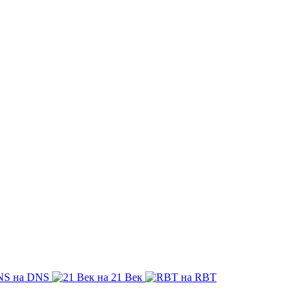
на DNS
на 21 Век
на RBT