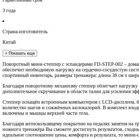
3 года
Страна-изготовитель
Китай
+ Показать еще
Поворотный мини-степпер с эспандерами FD-STEP-002 – дома
обеспечит необходимую нагрузку на сердечно-сосудистую сис
спортивный инвентарь, размеры тренажера: длина 38 см х шири
Благодаря поворотному механизму степпер облегчает нагрузку
дополнительное скручивание в области талии для усиления эф
Степпер оснащён встроенным компьютером с LCD-дисплеем, бла
количество шагов и сожжённых килокалорий. В комплект входя
включены и мышцы верхней части тела.
Благодаря антискользящему покрытию на педалях занятия на т
ножного тренажёра Вы сможете достигнуть результатов, сходны
идеальное соотношение цены, комфорта и результата, то мини