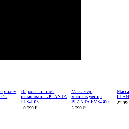
порталом
Паровая станция
Массажер-
Масса
2G-
отпариватель
PLANTA
миостимулятор
PLAN
PLS-H05
PLANTA EMS-300
27 99
10 990 ₽
3 990 ₽