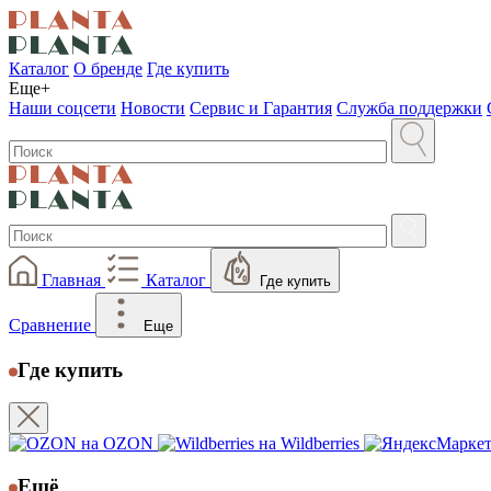
Каталог
О бренде
Где купить
Еще+
Наши соцсети
Новости
Сервис и Гарантия
Служба поддержки
Главная
Каталог
Где купить
Сравнение
Еще
Где купить
на OZON
на Wildberries
Ещё