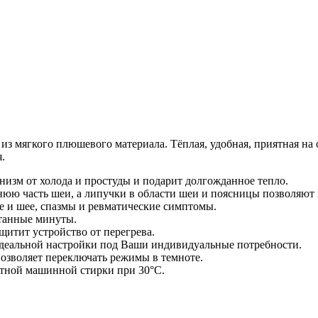
 из мягкого плюшевого материала. Тёплая, удобная, приятная н
.
низм от холода и простуды и подарит долгожданное тепло.
юю часть шеи, а липучки в области шеи и поясницы позволяют 
е и шее, спазмы и ревматические симптомы.
итанные минуты.
щитит устройство от перегрева.
идеальной настройки под Ваши индивидуальные потребности.
озволяет переключать режимы в темноте.
тной машинной стирки при 30°С.