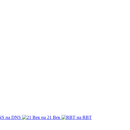
на DNS
на 21 Век
на RBT