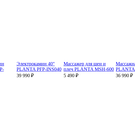
ин
Электрокамин 40"
Массажер для шеи и
Массажн
P-
PLANTA PFP-INS040
плеч
PLANTA MSH-600
PLANTA
39 990 ₽
5 490 ₽
36 990 ₽