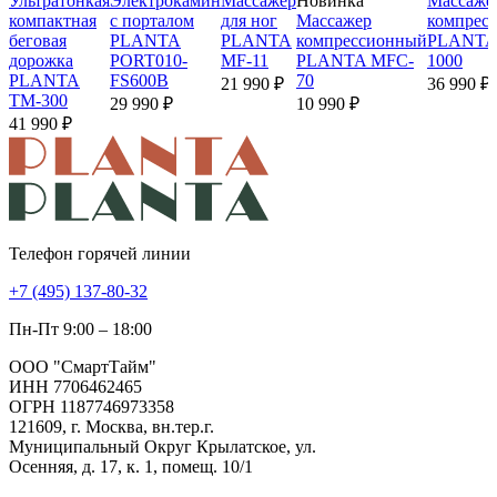
Ультратонкая
Электрокамин
Массажер
Новинка
Массаже
компактная
с порталом
для ног
Массажер
компрес
беговая
PLANTA
PLANTA
компрессионный
PLANTA
дорожка
PORT010-
MF-11
PLANTA MFC-
1000
PLANTA
FS600B
70
21 990 ₽
36 990 ₽
TM-300
29 990 ₽
10 990 ₽
41 990 ₽
Телефон горячей линии
+7 (495) 137-80-32
Пн-Пт 9:00 – 18:00
ООО "СмартТайм"
ИНН 7706462465
ОГРН 1187746973358
121609, г. Москва, вн.тер.г.
Муниципальный Округ Крылатское, ул.
Осенняя, д. 17, к. 1, помещ. 10/1