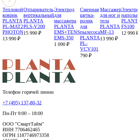
Тепловой
Отпариватель
Электрод
Сменная
Массажер
Электро
коврик
вертикальный
для
щетка-
для ног и
напольн
PLANTA
PLANTA
массажера
ролик
тела
PLANTA
PL-MAT2
PLS-V200
PLANTA
для
PLANTA
FS100
PHOTON
EMS+TENS
пылесоса
MF-13
15 990 ₽
12 990 ₽
EMS-350
PLANTA
13 990 ₽
13 990 ₽
PL-
1 090 ₽
VCV101
790 ₽
Телефон горячей линии
+7 (495) 137-80-32
Пн-Пт 9:00 – 18:00
ООО "СмартТайм"
ИНН 7706462465
ОГРН 1187746973358